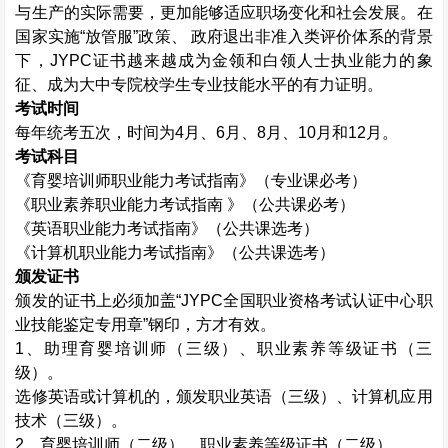
与生产的实际需要，更加能够适应职场变化和社会发展。在
国家实施“放管服”政策、 政府退出非准入类评价体系的背景
下，
JYPC
证书越来越成为金领和白领人士执业能力的象
征、成为大中专院校学生专业技能水平的有力证明。
考试时间
每年统考五次，时间为
4
月、
6
月、
8
月、
10
月和
12
月。
考试科目
《育婴培训师职业能力考试指南》（专业课必考）
《职业素养职业能力考试指南 》（公共课必考）
《英语职业能力考试指南》（公共课选考）
《计算机职业能力考试指南》（公共课选考）
颁发证书
颁发的证书上必须加盖“
JYPC
全国职业资格考试认证中心职
业技能鉴定专用章”钢印，方才有效。
1
、助理育婴培训师（三级）、职业素养等级证书（三
级）。
选修英语或计算机的，颁发职业英语（三级）、计算机应用
技术（三级）。
2
、育婴培训师（二级）、职业素养等级证书（二级）。